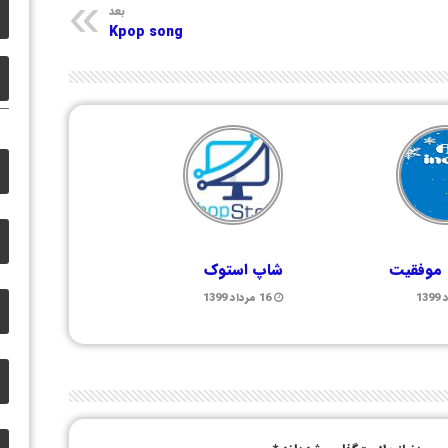
بعد
Kpop song
 موفقیت
شاپ استوک
16 مرداد 1399