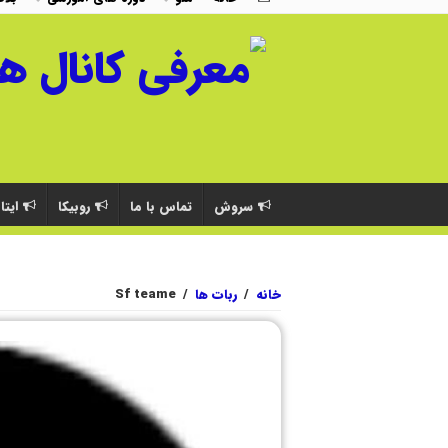
سروش
تماس با ما
روبیکا
ایتا
خانه
/
ربات ها
/
Sf teame