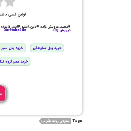
اولین کسی باشی
#مجید_درویش_زاده #لاین_استور#استارتاپونه
درویش زاده
Darvishzade
خرید پنل نمایندگی
خرید پنل ممبر و
خرید ممبر گروه تلگ
ع
Tags
معرفي ربات تلگرام