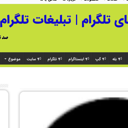
بله
گپ
اینستاگرام
تلگرام
سایت
موضوع