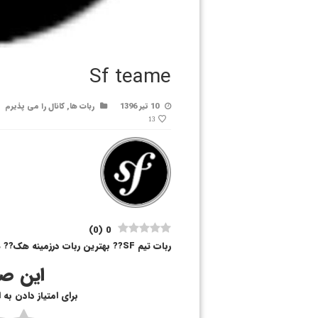
Sf teame
10 تیر 1396
ربات ها
,
کانال را می پذیرم
13
)
0
(
0
ربات تیم SF?? بهترین ربات درزمینه هک?? هک تلگرامم توش هست??
این صف
برای امتیاز دادن به