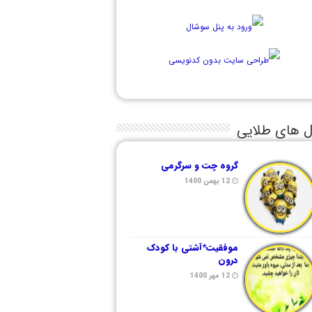
ل های طلایی
گروه چت و سرگرمی
12 بهمن 1400
موفقیت*آشتی با کودک
درون
12 مهر 1400