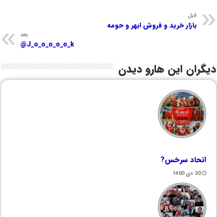
قبل
بازار خرید و فروش ابهر و حومه
بعد
J_o_o_o_o_o_k@
دیگران این هارو دیدن
اتحاد سرخس?
30 دی 1400