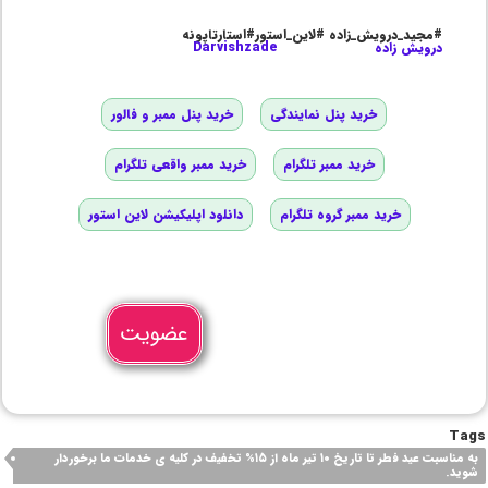
#مجید_درویش_زاده #لاین_استور#استارتاپونه
درویش زاده
Darvishzade
خرید پنل نمایندگی
خرید پنل ممبر و فالور
خرید ممبر تلگرام
خرید ممبر واقعی تلگرام
خرید ممبر گروه تلگرام
دانلود اپلیکیشن لاین استور
عضویت
Tags
به مناسبت عید فطر تا تاریخ ۱۰ تیر ماه از ۱۵% تخفیف در کلیه ی خدمات ما برخوردار
شوید.