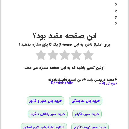
?
?
?
?
این صفحه مفید بود؟
برای امتیاز دادن به این صفحه از یک تا پنج ستاره بدهید !
اولین کسی باشید که به این صفحه ستاره می دهد
#مجید_درویش_زاده #لاین_استور#استارتاپونه
درویش زاده
Darvishzade
خرید پنل نمایندگی
خرید پنل ممبر و فالور
خرید ممبر تلگرام
خرید ممبر واقعی تلگرام
خرید ممبر گروه تلگرام
دانلود اپلیکیشن لاین استور