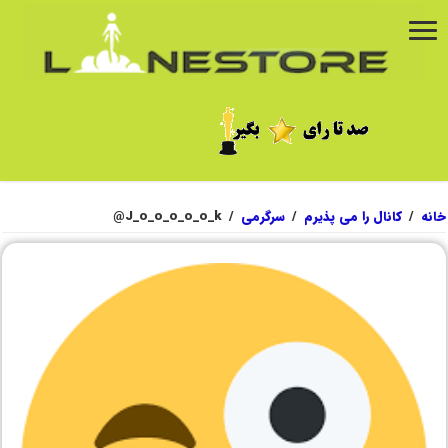
خانه
/
کانال را می پذیرم
/
سرگرمی
/
J_o_o_o_o_o_k@