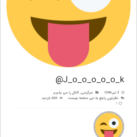
J_o_o_o_o_o_k@
3 تیر 1396
سرگرمی
,
کانال را می پذیرم
نظرتون راجع به این صفحه چیست
620 بازدید
7