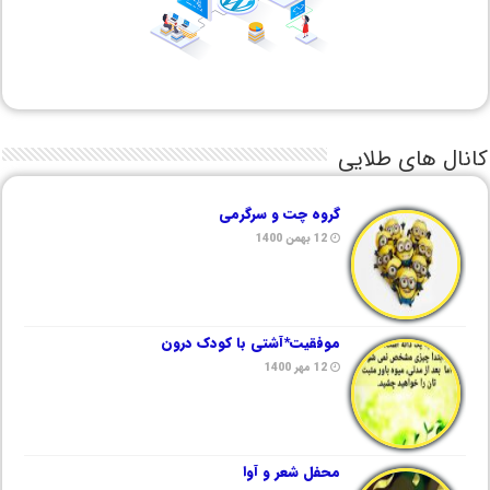
کانال های طلایی
گروه چت و سرگرمی
12 بهمن 1400
موفقیت*آشتی با کودک درون
12 مهر 1400
محفل شعر و آوا