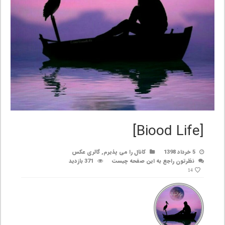
[Biood Life]
5 خرداد 1398
کانال را می پذیرم
,
گالری عکس
نظرتون راجع به این صفحه چیست
371 بازدید
14