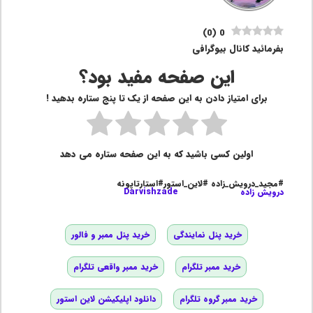
)
0
(
0
بفرمائید کانال بیوگرافی
این صفحه مفید بود؟
برای امتیاز دادن به این صفحه از یک تا پنج ستاره بدهید !
اولین کسی باشید که به این صفحه ستاره می دهد
#مجید_درویش_زاده #لاین_استور#استارتاپونه
درویش زاده
Darvishzade
خرید پنل نمایندگی
خرید پنل ممبر و فالور
خرید ممبر تلگرام
خرید ممبر واقعی تلگرام
خرید ممبر گروه تلگرام
دانلود اپلیکیشن لاین استور