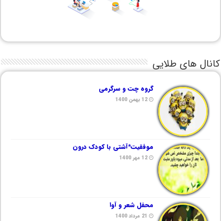
کانال های طلایی
گروه چت و سرگرمی
12 بهمن 1400
موفقیت*آشتی با کودک درون
12 مهر 1400
محفل شعر و آوا
21 مرداد 1400