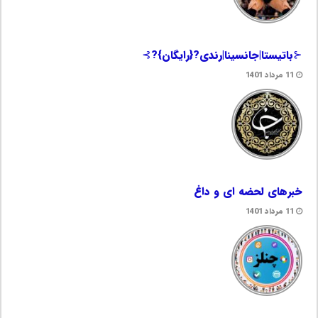
⊰باتیستا|جانسینا|رندی?{رایگان}?⊱
11 مرداد 1401
خبرهای لحضه ای و داغ
11 مرداد 1401