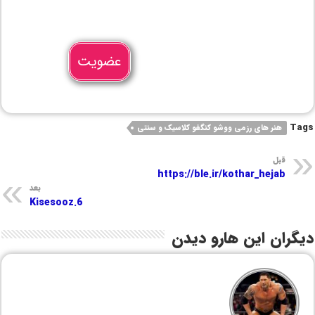
عضویت
Tags
هنر های رزمی ووشو کنگفو کلاسیک و سنتی
قبل
https://ble.ir/kothar_hejab
بعد
Kisesooz.6
دیگران این هارو دیدن