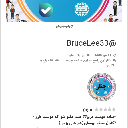
channels1
@BruceLee33
21 مهر 1400
روبیکا
,
سایر
نظرتون راجع به این صفحه چیست
402 بازدید
24
)
0
(
0
«سلام دوست عزیز?? حتما عضو شو اگه دوست داری»
?کانال سبک بروسلی(هنر های رزمی)