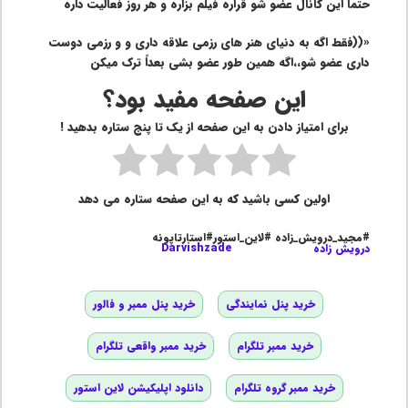
حتما این کانال عضو شو قراره فیلم بزاره و هر روز فعالیت داره
«((فقط اگه به دنیای هنر های رزمی علاقه داری و و رزمی دوست
داری عضو شو،،اگه همین طور عضو بشی بعداً ترک میکن
این صفحه مفید بود؟
برای امتیاز دادن به این صفحه از یک تا پنج ستاره بدهید !
اولین کسی باشید که به این صفحه ستاره می دهد
#مجید_درویش_زاده #لاین_استور#استارتاپونه
درویش زاده
Darvishzade
خرید پنل نمایندگی
خرید پنل ممبر و فالور
خرید ممبر تلگرام
خرید ممبر واقعی تلگرام
خرید ممبر گروه تلگرام
دانلود اپلیکیشن لاین استور