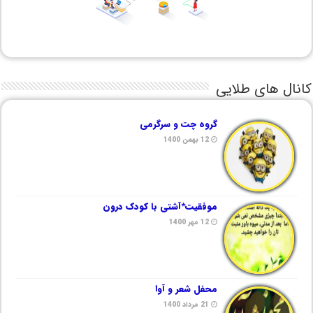
کانال های طلایی
گروه چت و سرگرمی
12 بهمن 1400
موفقیت*آشتی با کودک درون
12 مهر 1400
محفل شعر و آوا
21 مرداد 1400