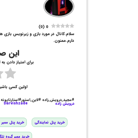
)
0
(
0
سلام.کانال در مورد بازی و زیرنویس بازی ه
دارم.ممنون.
این صف
برای امتیاز دادن به
اولین کسی باشی
#مجید_درویش_زاده #لاین_استور#استارتاپونه
درویش زاده
Darvishzade
خرید پنل نمایندگی
خرید پنل ممبر و
خرید ممبر گروه تلگ