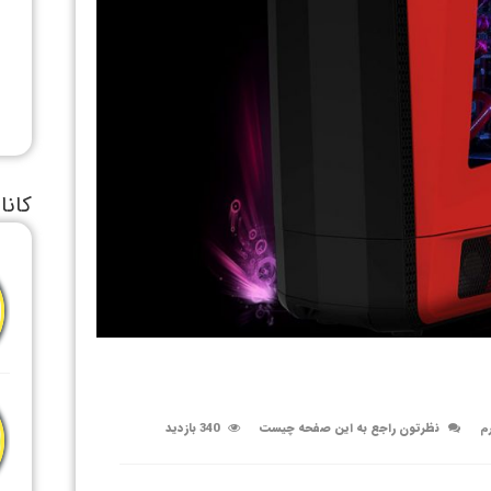
کانا
رم
نظرتون راجع به این صفحه چیست
340 بازدید