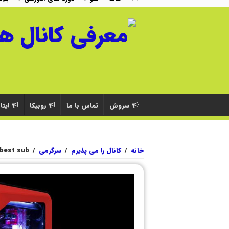
سروش
تماس با ما
روبیکا
ایتا
خانه
/
کانال را می پذیرم
/
سرگرمی
/
best sub