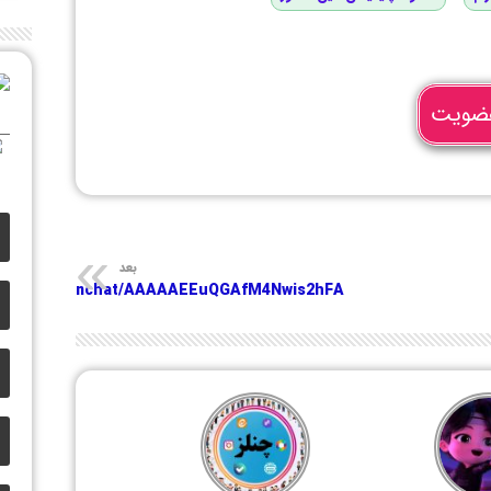
ضویت
بعد
s://t.me/joinchat/AAAAAEEuQGAfM4Nwis2hFA