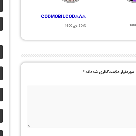
♨️CODMOBILCOD♨️A
30 دی 1400
وردنیاز علامت‌گذاری شده‌اند
*