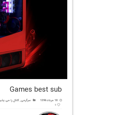
Games best sub
18 مرداد 1396
سرگرمی
,
کانال را می پذی
9