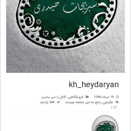
kh_heydaryan
18 مرداد 1396
فروشگاهی
,
کانال را می پذیرم
نظرتون راجع به این صفحه چیست
384 بازدید
3