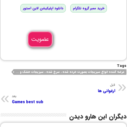
خرید ممبر گروه تلگرام
دانلود اپلیکیشن لاین استور
عضویت
Tags
عرضه کننده انواع سبزیجات بصورت خرده شده ، سرخ شده ، سبزیجات خشک و ...
قبل
ارغوانی ها
بعد
Games best sub
دیگران این هارو دیدن