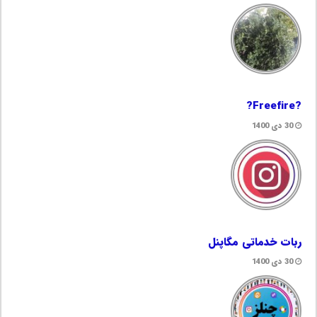
?Freefire?
30 دی 1400
ربات خدماتی مگاپنل
30 دی 1400