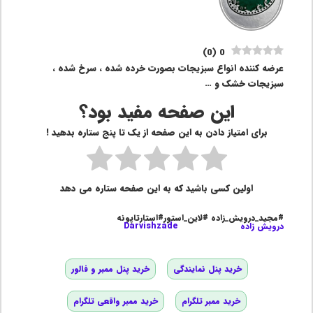
)
0
(
0
عرضه کننده انواع سبزیجات بصورت خرده شده ، سرخ شده ،
سبزیجات خشک و …
این صفحه مفید بود؟
برای امتیاز دادن به این صفحه از یک تا پنج ستاره بدهید !
اولین کسی باشید که به این صفحه ستاره می دهد
#مجید_درویش_زاده #لاین_استور#استارتاپونه
درویش زاده
Darvishzade
خرید پنل نمایندگی
خرید پنل ممبر و فالور
خرید ممبر تلگرام
خرید ممبر واقعی تلگرام