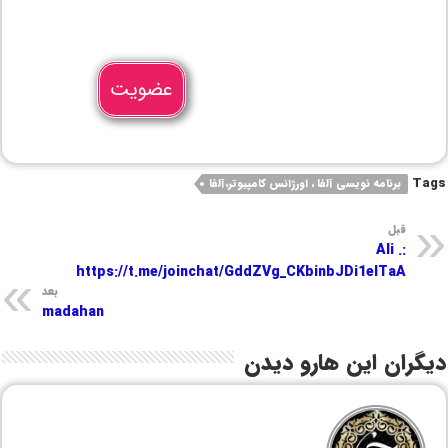
عضویت
Tags
برنامه نویسی آلفا ، اورژانس کامپیوتر،آلفا
قبل
Ali .:
https://t.me/joinchat/GddZVg_CKbinbJDi1eITaA
بعد
madahan
دیگران این هارو دیدن