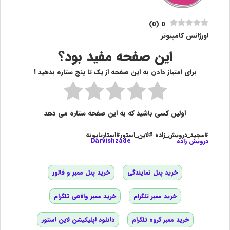
)
0
(
0
اورژانس کامپیوتر
این صفحه مفید بود؟
برای امتیاز دادن به این صفحه از یک تا پنج ستاره بدهید !
اولین کسی باشید که به این صفحه ستاره می دهد
#مجید_درویش_زاده #لاین_استور#استارتاپونه
درویش زاده
Darvishzade
خرید پنل نمایندگی
خرید پنل ممبر و فالور
خرید ممبر تلگرام
خرید ممبر واقعی تلگرام
خرید ممبر گروه تلگرام
دانلود اپلیکیشن لاین استور