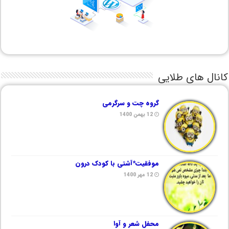
کانال های طلایی
گروه چت و سرگرمی
12 بهمن 1400
موفقیت*آشتی با کودک درون
12 مهر 1400
محفل شعر و آوا