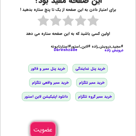
این صفحه مفید بود؟
برای امتیاز دادن به این صفحه از یک تا پنج ستاره بدهید !
اولین کسی باشید که به این صفحه ستاره می دهد
#مجید_درویش_زاده #لاین_استور#استارتاپونه
درویش زاده
Darvishzade
خرید پنل نمایندگی
خرید پنل ممبر و فالور
خرید ممبر تلگرام
خرید ممبر واقعی تلگرام
خرید ممبر گروه تلگرام
دانلود اپلیکیشن لاین استور
عضویت