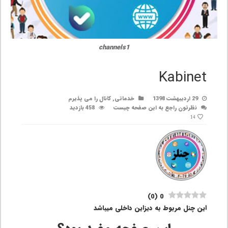
channels1
Kabinet
29 اردیبهشت 1398
خدماتی
,
کانال را می پذیرم
نظرتون راجع به این صفحه چیست
458 بازدید
14
)
0
(
0
این چنل مربوط به دیزاین داخلی میباشد