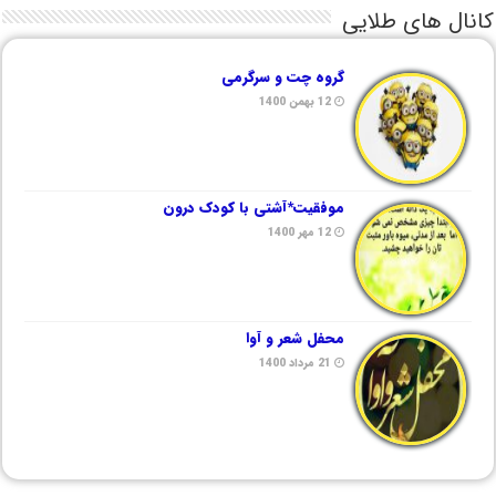
کانال های طلایی
گروه چت و سرگرمی
12 بهمن 1400
موفقیت*آشتی با کودک درون
12 مهر 1400
محفل شعر و آوا
21 مرداد 1400