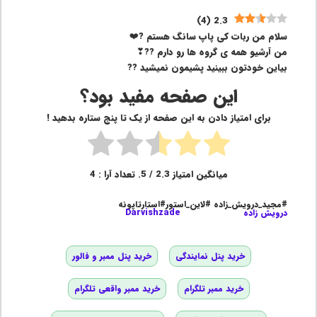
)
4
(
2.3
سلام من ربات کی پاپ سانگ هستم ?❤️
من آرشیو همه ی گروه ها رو دارم ??❣
بیاین خودتون ببینید پشیمون نمیشید ??
این صفحه مفید بود؟
برای امتیاز دادن به این صفحه از یک تا پنج ستاره بدهید !
میانگین امتیاز
2.3
/ 5. تعداد آرا :
4
#مجید_درویش_زاده #لاین_استور#استارتاپونه
درویش زاده
Darvishzade
خرید پنل نمایندگی
خرید پنل ممبر و فالور
خرید ممبر تلگرام
خرید ممبر واقعی تلگرام