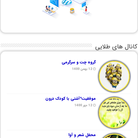
کانال های طلایی
گروه چت و سرگرمی
12 بهمن 1400
موفقیت*آشتی با کودک درون
12 مهر 1400
محفل شعر و آوا