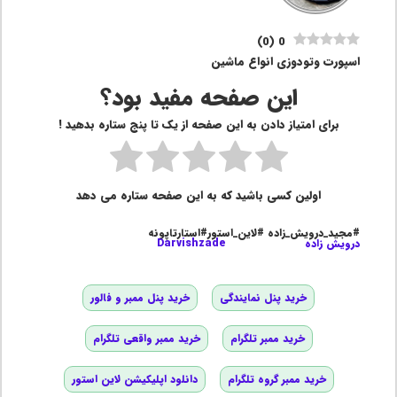
)
0
(
0
اسپورت وتودوزی انواع ماشین
این صفحه مفید بود؟
برای امتیاز دادن به این صفحه از یک تا پنج ستاره بدهید !
اولین کسی باشید که به این صفحه ستاره می دهد
#مجید_درویش_زاده #لاین_استور#استارتاپونه
درویش زاده
Darvishzade
خرید پنل نمایندگی
خرید پنل ممبر و فالور
خرید ممبر تلگرام
خرید ممبر واقعی تلگرام
خرید ممبر گروه تلگرام
دانلود اپلیکیشن لاین استور