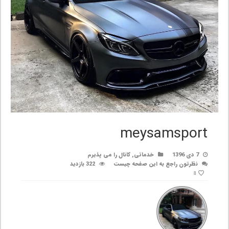
meysamsport
7 دی 1396
خدماتی
,
کانال را می پذیرم
نظرتون راجع به این صفحه چیست
322 بازدید
8