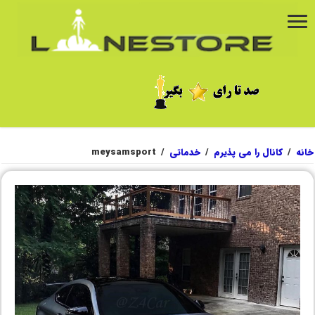
خانه
/
کانال را می پذیرم
/
خدماتی
/
meysamsport