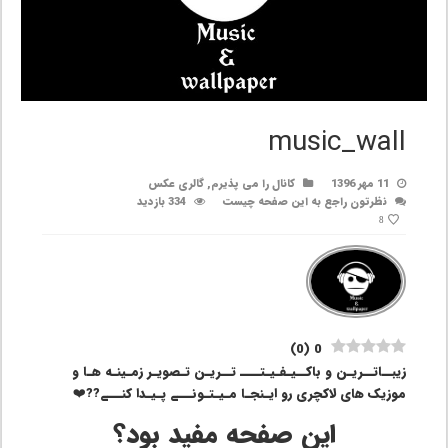
music_wall
11 مهر 1396
کانال را می پذیرم
,
گالری عکس
نظرتون راجع به این صفحه چیست
334 بازدید
8
)
0
(
0
زیبــاتــریـن و باکــیـفـیـتــــ تــریـن تـصویـر زمـینـه هـا و
موزیک های لاکچری رو ایـنجـا مـیـتـونـــے پـیـدا کنـــے??❤️
این صفحه مفید بود؟