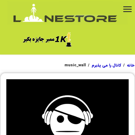
خانه
/
کانال را می پذیرم
/
music_wall