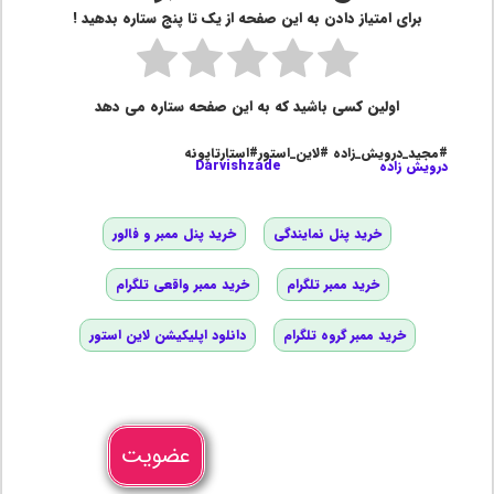
برای امتیاز دادن به این صفحه از یک تا پنج ستاره بدهید !
اولین کسی باشید که به این صفحه ستاره می دهد
#مجید_درویش_زاده #لاین_استور#استارتاپونه
درویش زاده
Darvishzade
خرید پنل نمایندگی
خرید پنل ممبر و فالور
خرید ممبر تلگرام
خرید ممبر واقعی تلگرام
خرید ممبر گروه تلگرام
دانلود اپلیکیشن لاین استور
عضویت