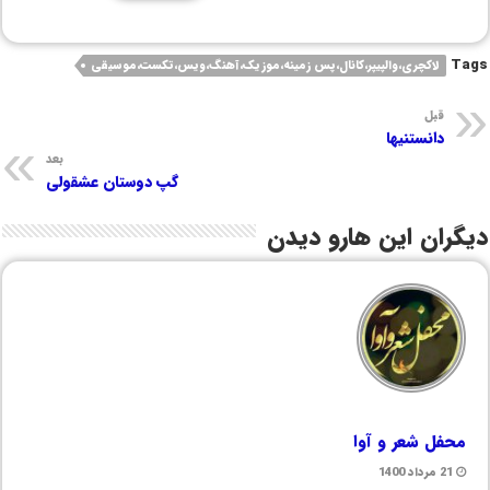
Tags
لاکچری،والپیپر،کانال،پس زمینه،موزیک،آهنگ،ویس،تکست،موسیقی
قبل
دانستنیها
بعد
گپ دوستان عشقولی
دیگران این هارو دیدن
محفل شعر و آوا
21 مرداد 1400