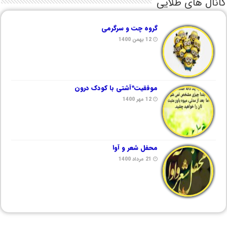
کانال های طلایی
گروه چت و سرگرمی
12 بهمن 1400
موفقیت*آشتی با کودک درون
12 مهر 1400
محفل شعر و آوا
21 مرداد 1400