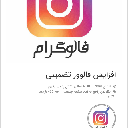
افزایش فالوور تضمینی
5 آبان 1396
خدماتی
,
کانال را می پذیرم
نظرتون راجع به این صفحه چیست
420 بازدید
9