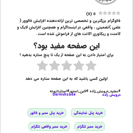
)
0
(
0
فالوگرام بزرگترین و تخصصی ترین ارائه‌‌دهنده افزایش فالوور (
علمی )تضمینی ، واقعی در اینستاگرام و همچنین افزایش لایک و
کامنت و ریکاوری اکانت های از فراموش شده است .
این صفحه مفید بود؟
برای امتیاز دادن به این صفحه از یک تا پنج ستاره بدهید !
اولین کسی باشید که به این صفحه ستاره می دهد
#مجید_درویش_زاده #لاین_استور#استارتاپونه
درویش زاده
Darvishzade
خرید پنل نمایندگی
خرید پنل ممبر و فالور
خرید ممبر تلگرام
خرید ممبر واقعی تلگرام